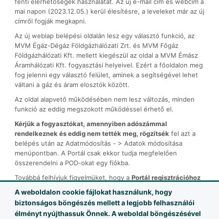
fenti elérhetőségek használatát. Az új e-mail cím és webcím a
mai napon (2023.12.05.) kerül élesítésre, a leveleket már az új
címről fogják megkapni.
Az új weblap belépési oldalán lesz egy választó funkció, az
MVM Égáz-Dégáz Földgázhálózati Zrt. és MVM Főgáz
Földgázhálózati Kft. mellett kiegészül az oldal a MVM Émász
Áramhálózati Kft. fogyasztási helyeivel. Ezért a főoldalon meg
fog jelenni egy választó felület, aminek a segítségével lehet
váltani a gáz és áram elosztók között.
Az oldal alapvető működésében nem lesz változás, minden
funkció az eddig megszokott működéssel érhető el.
Kérjük a fogyasztókat, amennyiben adószámmal
rendelkeznek és eddig nem tették meg, rögzítsék
fel azt a
belépés után az Adatmódosítás - > Adatok módosítása
menüpontban. A Portál csak ekkor tudja megfelelően
összerendelni a POD-okat egy fiókba.
Továbbá felhívjuk figyelmüket, hogy a
Portál regisztrációhoz
és használatához működő e-mail cím szükséges.
A weboldalon cookie fájlokat használunk, hogy
Amennyiben megváltozott, vagy nem elérhető a cím, amit Ön
biztonságos böngészés mellett a legjobb felhasználói
belépéshez használ, kérjük jelezze a fenti e-mail címen (a
élményt nyújthassuk Önnek. A weboldal böngészésével
régi valamint az új e-mailt is megadva) és átállítjuk.
A már