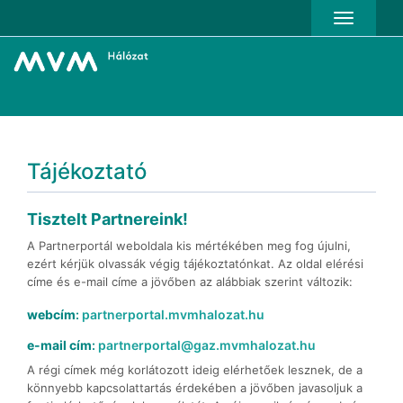
Toggle Nav
Tájékoztató
Tisztelt Partnereink!
A Partnerportál weboldala kis mértékében meg fog újulni,
ezért kérjük olvassák végig tájékoztatónkat. Az oldal elérési
címe és e-mail címe a jövőben az alábbiak szerint változik:
webcím
:
partnerportal.mvmhalozat.hu
e-mail cím
:
partnerportal@gaz.mvmhalozat.hu
A régi címek még korlátozott ideig elérhetőek lesznek, de a
könnyebb kapcsolattartás érdekében a jövőben javasoljuk a